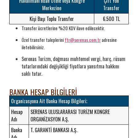
Havalimanı’ndan Otele veya Kongre
Çift Yön
Merkezine
Transfer
Kişi Başı Toplu Transfer
6.500 TL
Transfer ücretlerine %20 KDV ilave edilecektir.
Özel transfer taleplerini
ftr@serenas.com.tr
adresine
iletebilirsiniz.
Serenas Turizm, doğması muhtemel vergi, harç, rüsum
tutarlarındaki değişikliği fiyatlara yansıtma hakkını
saklı tutar.
BANKA HESAP BİLGİLERİ
Organizasyona Ait Banka Hesap Bilgileri;
Hesap
SERENAS ULUSLARARASI TURİZM KONGRE
Adı
ORGANİZASYON A.Ş.
Banka
T. GARANTİ BANKASI A.Ş.
Adı