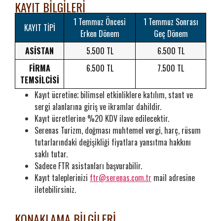
KAYIT BİLGİLERİ
1 Temmuz Öncesi
1 Temmuz Sonrası
KAYIT TİPİ
Erken Dönem
Geç Dönem
ASİSTAN
5.500 TL
6.500 TL
FİRMA
6.500 TL
7.500 TL
TEMSİLCİSİ
Kayıt ücretine; bilimsel etkinliklere katılım, stant ve
sergi alanlarına giriş ve ikramlar dahildir.
Kayıt ücretlerine %20 KDV ilave edilecektir.
Serenas Turizm, doğması muhtemel vergi, harç, rüsum
tutarlarındaki değişikliği fiyatlara yansıtma hakkını
saklı tutar.
Sadece FTR asistanları başvurabilir.
Kayıt taleplerinizi
ftr@serenas.com.tr
mail adresine
iletebilirsiniz.
KONAKLAMA BİLGİLERİ