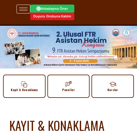
Arkadaşına Öner
Duyuru Grubuna Katılın
Kayıt & Konaklama
Paneller
Kurslar
KAYIT & KONAKLAMA