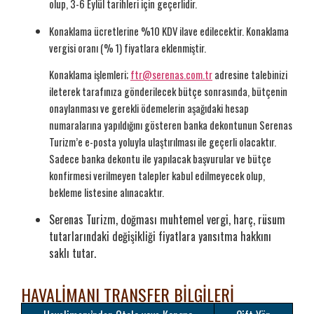
olup, 3-6 Eylül tarihleri için geçerlidir.
Konaklama ücretlerine %10 KDV ilave edilecektir.
Konaklama
vergisi oranı (% 1) fiyatlara eklenmiştir.
Konaklama işlemleri;
ftr@serenas.com.tr
adresine talebinizi
ileterek tarafınıza gönderilecek bütçe sonrasında, bütçenin
onaylanması ve gerekli ödemelerin aşağıdaki hesap
numaralarına yapıldığını gösteren banka dekontunun Serenas
Turizm’e e-posta yoluyla ulaştırılması ile geçerli olacaktır.
Sadece banka dekontu ile yapılacak başvurular ve bütçe
konfirmesi verilmeyen talepler kabul edilmeyecek olup,
bekleme listesine alınacaktır.
Serenas Turizm, doğması muhtemel vergi, harç, rüsum
tutarlarındaki değişikliği fiyatlara yansıtma hakkını
saklı tutar.
HAVALİMANI TRANSFER BİLGİLERİ