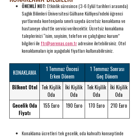
ÖNEMLİ NOT:
Etkinlik süresince (3-6 Eylül tarihleri arasında)
Sağlık Bilimleri Üniversitesi Gülhane Külliyesi’ndeki öğrenci
yurtlarında kontenjanla sınırlı sayıda ücretsiz konaklama ve
hastaneye shuttle servisi verilecektir. Ücretsiz konaklama
taleplerinizi “isim, soyisim, telefon ve çalıştığınız kurum”
bilgileri ile
ftr@serenas.com.tr
adresine iletebilirsiniz. Otel
konaklamaları için aşağıdaki fiyatları kullanabilirsiniz.
1 Temmuz Öncesi
1 Temmuz Sonrası
KONAKLAMA
Erken Dönem
Geç Dönem
Bilkent Otel
Tek Kişilik
İki Kişilik
Tek Kişilik
İki Kişilik
Oda
Oda
Oda
Oda
Gecelik Oda
155 Euro
190 Euro
170 Euro
210 Euro
Fiyatı
Konaklama ücretleri tek gecelik, oda kahvaltı konseptinde